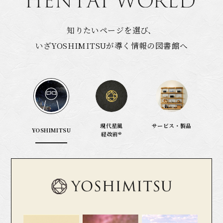
知りたいページを選び、
いざYOSHIMITSUが導く情報の図書館へ
現代星風
サービス・製品
YOSHIMITSU
経改術®︎