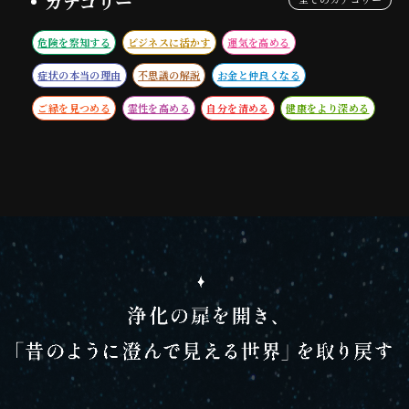
カテゴリー
危険を察知する
ビジネスに活かす
運気を高める
症状の本当の理由
不思議の解説
お金と仲良くなる
ご縁を見つめる
霊性を高める
自分を清める
健康をより深める