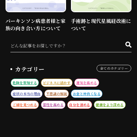
読み物
パーキンソン病患者様と家
手術跡と現代星風経改術に
族の向き合い方について
ついて
特定商取引に関する表示
プライバシーポリシー
カテゴリー
全てのカテゴリー
危険を察知する
ビジネスに活かす
運気を高める
症状の本当の理由
不思議の解説
お金と仲良くなる
ご縁を見つめる
霊性を高める
自分を清める
健康をより深める