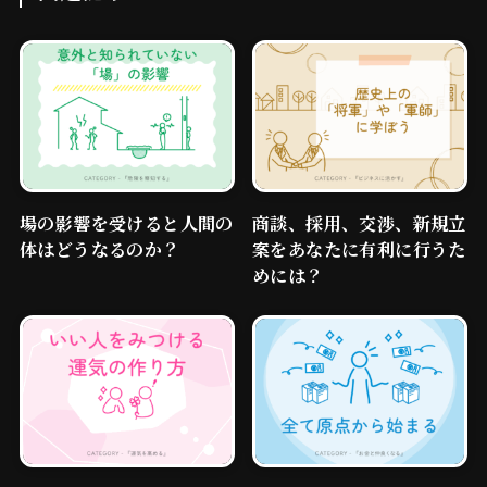
経改塩®︎
整場塩スプレー
場の影響を受けると人間の
商談、採用、交渉、新規立
体はどうなるのか？
案をあなたに有利に行うた
WAZOU®
遠隔浄化施術
めには？
対面施術