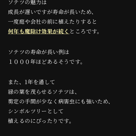
ソテツの魅力は
成長が遅いですが寿命が長いため、
経改塩®︎
整場塩スプレー
一度庭や会社の前に植えたりすると
何年も魔除け効果が続く
ところです。
ソテツの寿命が長い例は
１０００年ほどあるそうです。
WAZOU®
遠隔浄化施術
また、1年を通して
緑の葉を茂らせるソテツは、
剪定の手間が少なく病害虫にも強いため、
シンボルツリーとして
植えるのにぴったりです。
対面施術