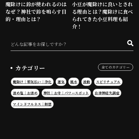
魔除けに鈴が使われるのは
小豆が魔除けに良いとされ
なぜ？神社で鈴を鳴らす目
る理由とは？魔除けに食べ
的・理由とは？
られてきた小豆料理も紹
介！
カテゴリー
全てのカテゴリー
魔除け｜邪気払い｜浄化
運気
風水
波動
スピリチュアル
清め塩｜お清め
神社｜お寺｜パワースポット
自律神経失調症
マインドフルネス｜瞑想