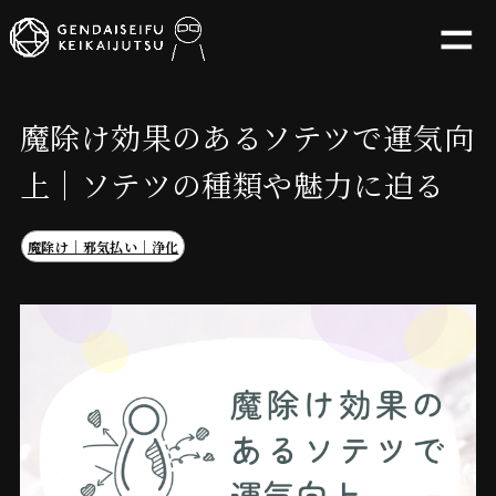
魔除け効果のあるソテツで運気向
上｜ソテツの種類や魅力に迫る
魔除け｜邪気払い｜浄化